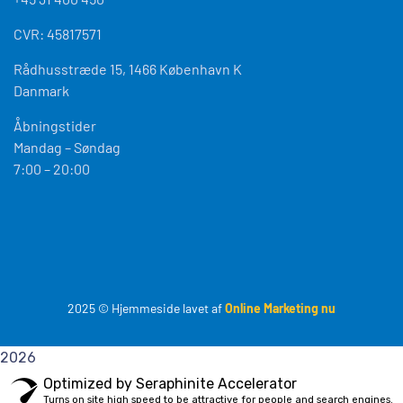
CVR: 45817571
Rådhusstræde 15, 1466 København K
Danmark
Åbningstider
Mandag – Søndag
7:00 – 20:00
2025
© Hjemmeside lavet af
Online Marketing nu
2026
Optimized by Seraphinite Accelerator
Turns on site high speed to be attractive for people and search engines.